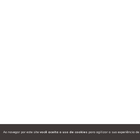
Ao navegar por este site
você aceita o uso de cookies
para agilizar a sua experiência de