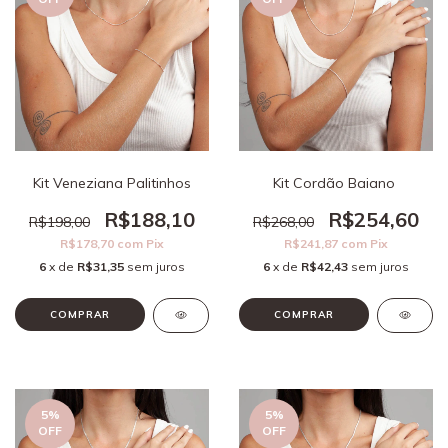
Kit Veneziana Palitinhos
Kit Cordão Baiano
R$188,10
R$254,60
R$198,00
R$268,00
R$178,70
com
Pix
R$241,87
com
Pix
6
x de
R$31,35
sem juros
6
x de
R$42,43
sem juros
5
%
5
%
OFF
OFF