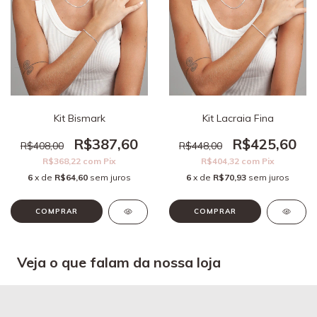
Kit Bismark
Kit Lacraia Fina
R$387,60
R$425,60
R$408,00
R$448,00
R$368,22
com
Pix
R$404,32
com
Pix
6
x de
R$64,60
sem juros
6
x de
R$70,93
sem juros
Veja o que falam da nossa loja