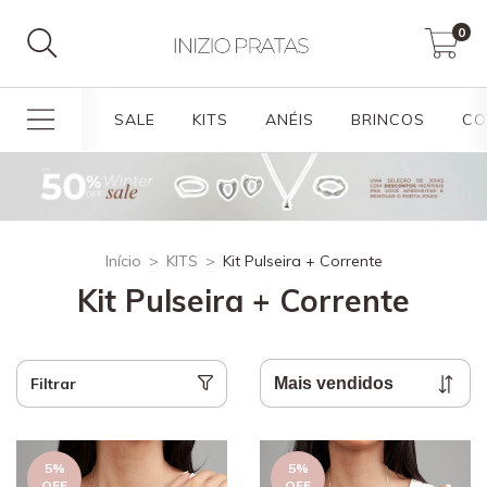
0
SALE
KITS
ANÉIS
BRINCOS
CO
Início
>
KITS
>
Kit Pulseira + Corrente
Kit Pulseira + Corrente
Filtrar
5
%
5
%
OFF
OFF