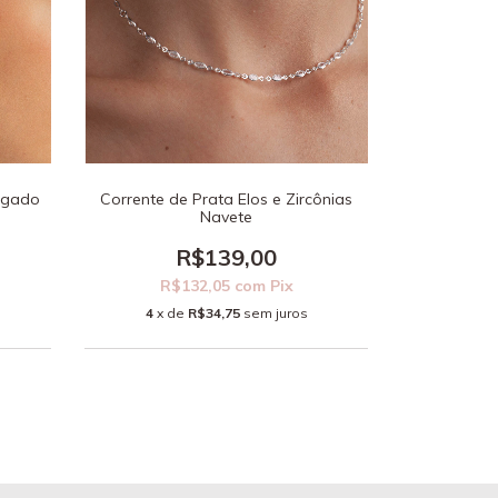
ngado
Corrente de Prata Elos e Zircônias
Navete
R$139,00
R$132,05
com
Pix
4
x de
R$34,75
sem juros