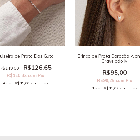
ulseira de Prata Elos Guta
Brinco de Prata Coração Alo
Cravejado M
R$126,65
R$149,00
R$95,00
R$120,32
com
Pix
R$90,25
com
Pix
4
x de
R$31,66
sem juros
3
x de
R$31,67
sem juros