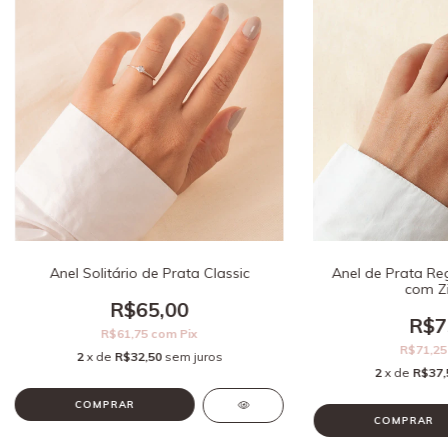
Anel Solitário de Prata Classic
Anel de Prata Reg
com Zi
R$65,00
R$7
R$61,75
com
Pix
R$71,2
2
x de
R$32,50
sem juros
2
x de
R$37,
COMPRAR