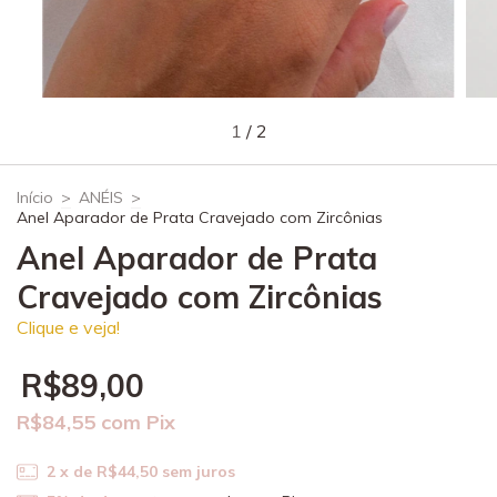
1
/
2
Início
>
ANÉIS
>
Anel Aparador de Prata Cravejado com Zircônias
Anel Aparador de Prata
Cravejado com Zircônias
Clique e veja!
R$89,00
R$84,55
com
Pix
2
x de
R$44,50
sem juros