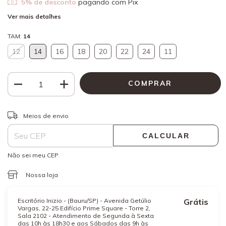
5% de desconto
pagando com Pix
Ver mais detalhes
TAM:
14
12
14
16
18
20
22
24
11
ALTERAR CEP
Entregas para o CEP:
Meios de envio
CALCULAR
Não sei meu CEP
Nossa loja
Escritório Inizio - (Bauru/SP) - Avenida Getúlio
Grátis
Vargas, 22-25 Edifício Prime Square - Torre 2,
Sala 2102 - Atendimento de Segunda à Sexta
das 10h às 18h30 e aos Sábados das 9h às