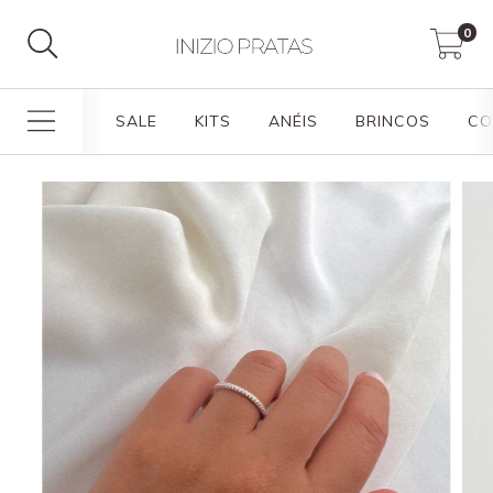
0
SALE
KITS
ANÉIS
BRINCOS
CO