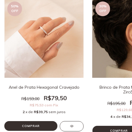
50
%
30
%
OFF
OFF
Anel de Prata Hexagonal Cravejado
Brinco de Prata
Zirc
R$79,50
R$159,00
R$195,00
R$75,53
com
Pix
R$129,6
2
x de
R$39,75
sem juros
4
x de
R$34,
COMPRAR