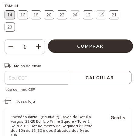
TAM:
14
14
16
18
20
22
24
12
15
21
23
ALTERAR CEP
Entregas para o CEP:
Meios de envio
CALCULAR
Não sei meu CEP
Nossa loja
Escritório Inizio - (Bauru/SP) - Avenida Getúlio
Grátis
Vargas, 22-25 Edifício Prime Square - Torre 2,
Sala 2102 - Atendimento de Segunda à Sexta
das 10h às 18h30 e aos Sábados das 9h às
13h