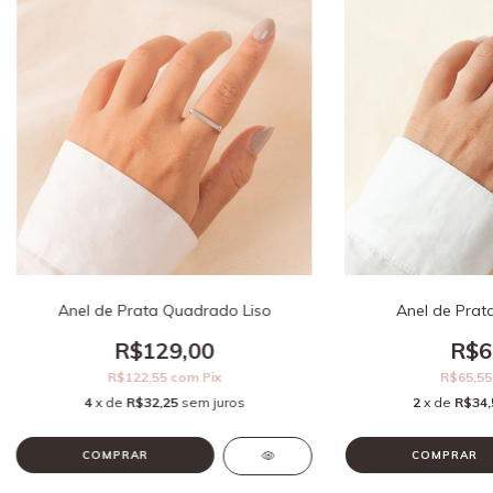
Anel de Prata Quadrado Liso
Anel de Prat
R$129,00
R$6
R$122,55
com
Pix
R$65,5
4
x de
R$32,25
sem juros
2
x de
R$34,
COMPRAR