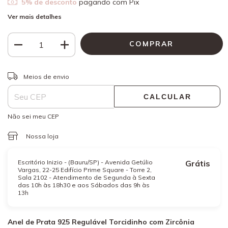
5% de desconto
pagando com Pix
Ver mais detalhes
ALTERAR CEP
Entregas para o CEP:
Meios de envio
CALCULAR
Não sei meu CEP
Nossa loja
Escritório Inizio - (Bauru/SP) - Avenida Getúlio
Grátis
Vargas, 22-25 Edifício Prime Square - Torre 2,
Sala 2102 - Atendimento de Segunda à Sexta
das 10h às 18h30 e aos Sábados das 9h às
13h
Anel de Prata 925 Regulável Torcidinho com Zircônia