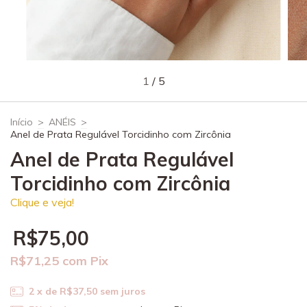
1
/
5
Início
>
ANÉIS
>
Anel de Prata Regulável Torcidinho com Zircônia
Anel de Prata Regulável
Torcidinho com Zircônia
Clique e veja!
R$75,00
R$71,25
com
Pix
2
x de
R$37,50
sem juros