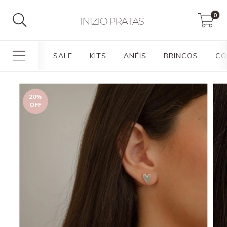
0
SALE
KITS
ANÉIS
BRINCOS
CO
20
%
OFF