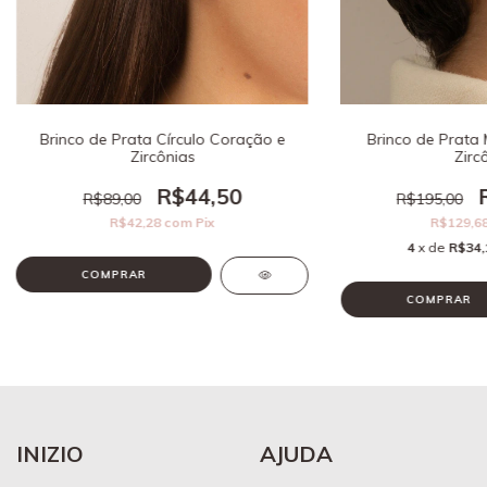
Brinco de Prata Círculo Coração e
Brinco de Prata
Zircônias
Zirc
R$44,50
R$89,00
R$195,00
R$42,28
com
Pix
R$129,6
4
x de
R$34,
INIZIO
AJUDA