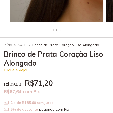
1
/
3
Início
>
SALE
>
Brinco de Prata Coração Liso Alongado
Brinco de Prata Coração Liso
Alongado
Clique e veja!
R$71,20
R$89,00
R$67,64
com
Pix
2
x de
R$35,60
sem juros
5% de desconto
pagando com Pix