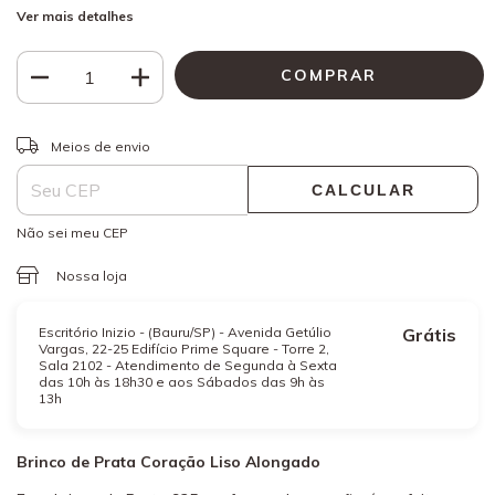
Ver mais detalhes
ALTERAR CEP
Entregas para o CEP:
Meios de envio
CALCULAR
Não sei meu CEP
Nossa loja
Escritório Inizio - (Bauru/SP) - Avenida Getúlio
Grátis
Vargas, 22-25 Edifício Prime Square - Torre 2,
Sala 2102 - Atendimento de Segunda à Sexta
das 10h às 18h30 e aos Sábados das 9h às
13h
Brinco de Prata Coração Liso Alongado