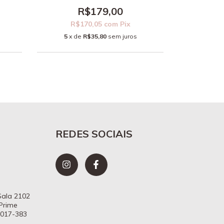
R$179,00
R$
R$170,05
com
Pix
5
x d
5
x de
R$35,80
sem juros
REDES SOCIAIS
 Sala 2102
 Prime
7017-383