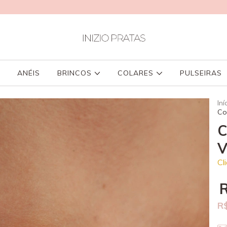
ANÉIS
BRINCOS
COLARES
PULSEIRAS
Iní
Co
C
V
Cl
R