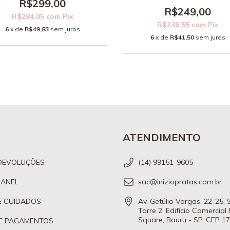
R$299,00
R$249,00
R$284,05
com
Pix
R$236,55
com
Pix
6
x de
R$49,83
sem juros
6
x de
R$41,50
sem juros
ATENDIMENTO
DEVOLUÇÕES
(14) 99151-9605
 ANEL
sac@iniziopratas.com.br
E CUIDADOS
Av. Getúlio Vargas, 22-25,
Torre 2, Edifício Comercial
Square, Bauru - SP, CEP 1
E PAGAMENTOS