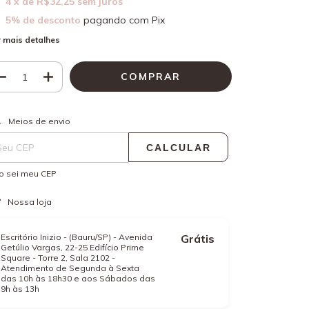
4
x de
R$32,25
sem juros
5% de desconto
pagando com Pix
 mais detalhes
ALTERAR CEP
regas para o CEP:
Meios de envio
CALCULAR
o sei meu CEP
Nossa loja
Escritório Inizio - (Bauru/SP) - Avenida
Grátis
Getúlio Vargas, 22-25 Edifício Prime
Square - Torre 2, Sala 2102 -
Atendimento de Segunda à Sexta
das 10h às 18h30 e aos Sábados das
9h às 13h