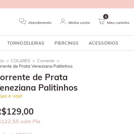
0
Atendimento
Minha conta
Meu carrinho
TORNOZELEIRAS
PIERCINGS
ACESSÓRIOS
cio
>
COLARES
>
Corrente
>
rrente de Prata Veneziana Palitinhos
orrente de Prata
eneziana Palitinhos
ique e veja!
R$129,00
$122,55
com
Pix