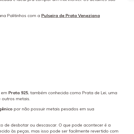
ana Palitinhos com a
Pulseira de Prata Veneziana
s em
Prata 925
, também conhecida como Prata de Lei, uma
 outros metais.
gênico
por não possuir metais pesados em sua
o de desbotar ou descascar. O que pode acontecer é a
cido às peças, mas isso pode ser facilmente revertido com