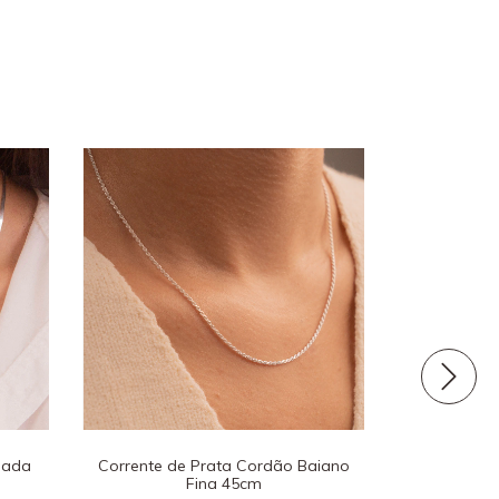
nada
Corrente de Prata Cordão Baiano
Corrente de
Fina 45cm