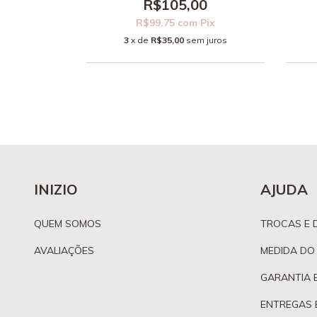
R$105,00
0
R$99,75
com
Pix
Pix
3
x de
R$35,00
sem juros
 juros
INIZIO
AJUDA
QUEM SOMOS
TROCAS E 
AVALIAÇÕES
MEDIDA DO
GARANTIA 
ENTREGAS 