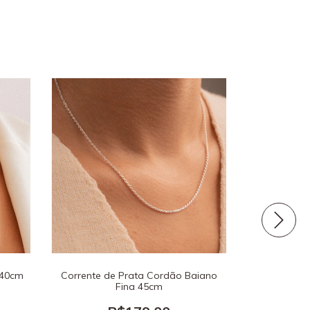
 40cm
Corrente de Prata Cordão Baiano
Corrente d
Fina 45cm