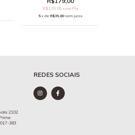
R$179,00
R$170,05
com
Pix
R$
5
x de
R$35,80
sem juros
5
x d
REDES SOCIAIS
 Sala 2102
 Prime
7017-383