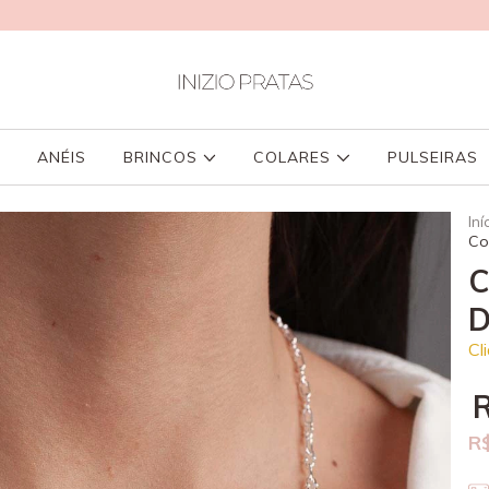
ANÉIS
BRINCOS
COLARES
PULSEIRAS
Iní
Co
C
D
Cl
R