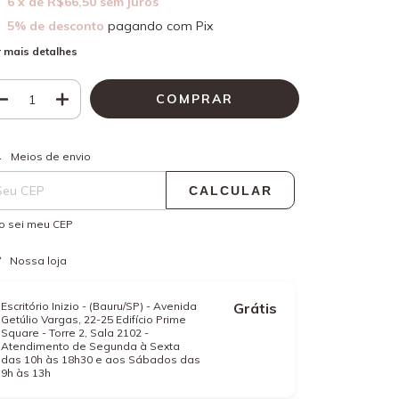
6
x de
R$66,50
sem juros
5% de desconto
pagando com Pix
 mais detalhes
ALTERAR CEP
regas para o CEP:
Meios de envio
CALCULAR
o sei meu CEP
Nossa loja
Escritório Inizio - (Bauru/SP) - Avenida
Grátis
Getúlio Vargas, 22-25 Edifício Prime
Square - Torre 2, Sala 2102 -
Atendimento de Segunda à Sexta
das 10h às 18h30 e aos Sábados das
9h às 13h