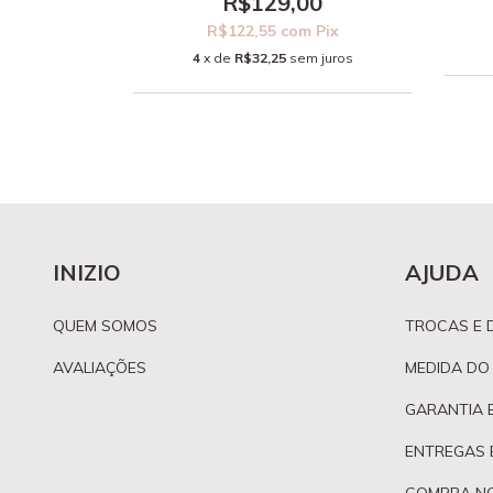
0
R$129,00
Pix
R$122,55
com
Pix
 juros
4
x de
R$32,25
sem juros
INIZIO
AJUDA
QUEM SOMOS
TROCAS E 
AVALIAÇÕES
MEDIDA DO
GARANTIA 
ENTREGAS 