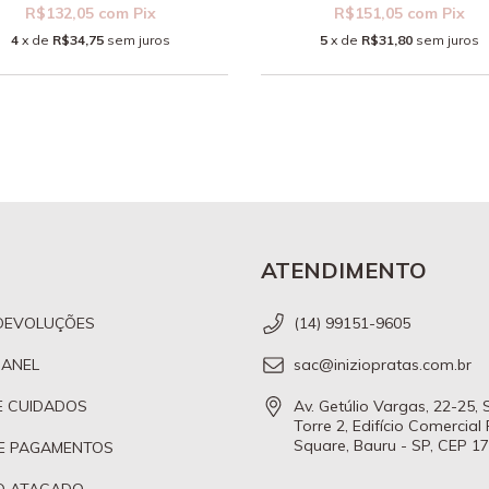
R$132,05
com
Pix
R$151,05
com
Pix
4
x de
R$34,75
sem juros
5
x de
R$31,80
sem juros
ATENDIMENTO
DEVOLUÇÕES
(14) 99151-9605
 ANEL
sac@iniziopratas.com.br
E CUIDADOS
Av. Getúlio Vargas, 22-25,
Torre 2, Edifício Comercial
Square, Bauru - SP, CEP 1
E PAGAMENTOS