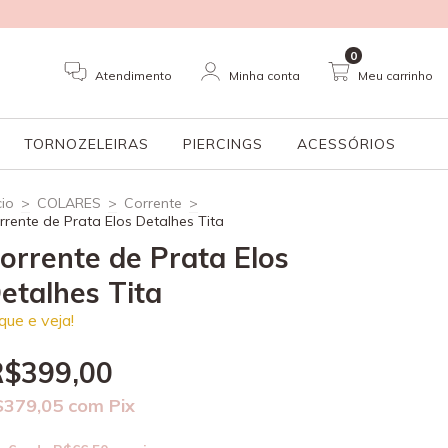
0
Atendimento
Minha conta
Meu carrinho
TORNOZELEIRAS
PIERCINGS
ACESSÓRIOS
cio
>
COLARES
>
Corrente
>
rrente de Prata Elos Detalhes Tita
orrente de Prata Elos
etalhes Tita
ique e veja!
R$399,00
$379,05
com
Pix